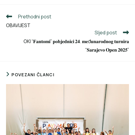
Prethodni post
OBAVIJEST
Sljed post
OKI “𝐅𝐚𝐧𝐭𝐨𝐦𝐢” 𝐩𝐨𝐛𝐣𝐞𝐝𝐧𝐢𝐜𝐢 𝟐𝟒. 𝐦𝐞đ𝐮𝐧𝐚𝐫𝐨𝐝𝐧𝐨𝐠 𝐭𝐮𝐫𝐧𝐢𝐫𝐚
“𝐒𝐚𝐫𝐚𝐣𝐞𝐯𝐨 𝐎𝐩𝐞𝐧 𝟐𝟎𝟐𝟓”
POVEZANI ČLANCI