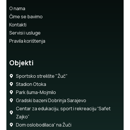
O nama
Čime se bavimo
Kontakti
Servisi i usluge
Pravila korištenja
Objekti
Sportsko strelište "Žuč"
Stadion Otoka
Park šuma-Mojmilo
Gradski bazeni Dobrinja Sarajevo
Centar za edukaciju, sport i rekreaciju “Safet
Zajko”
Dom oslobodilaca“ na Žuči