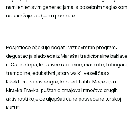
namijenjen svim generacijama, s posebnim naglaskom
na sadržaje za djecu i porodice.
Posjetioce očekuje bogat i raznovrstan program:
degustacija sladoleda iz Maraša i tradicionalne baklave
iz Gaziantepa, kreativne radionice, maskote, tobogani,
trampoline, edukativni „story walk“, veseli čas s
Kikektom, zabavne igre, koncert Latifa Močevića i
Mravka Travka, puštanje zmajeva i mnoštvo drugih
aktivnosti koje će uljepšati dane posvećene turskoj
kulturi.