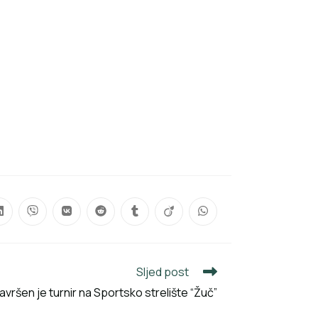
Sljed post
avršen je turnir na Sportsko strelište “Žuč”