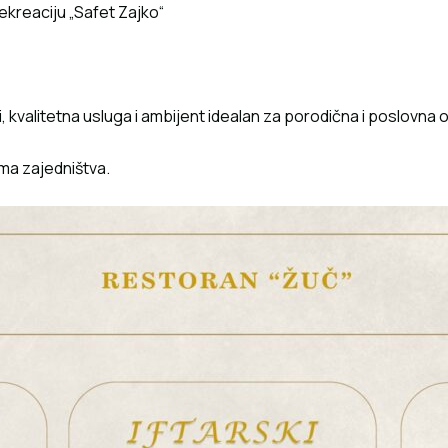
ekreaciju „Safet Zajko“
eti, kvalitetna usluga i ambijent idealan za porodična i poslovna 
ima zajedništva.