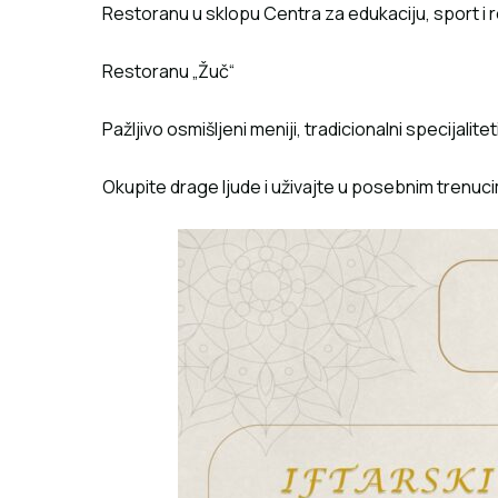
Restoranu u sklopu Centra za edukaciju, sport i r
Restoranu „Žuč“
Pažljivo osmišljeni meniji, tradicionalni specijalit
Okupite drage ljude i uživajte u posebnim trenuc