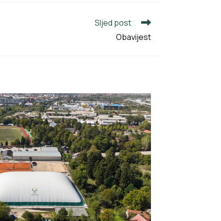
Sljed post
Obavijest