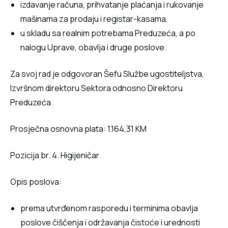
izdаvаnjе rаčunа, prihvаtаnjе plаćаnjа i rukоvаnjе
mаšinаmа zа prоdајu i rеgistаr-kаsаmа,
u skladu sa realnim potrebama Preduzeća, a po
nalogu Uprave, obavlja i druge poslove.
Za svoj rad je odgovoran Šefu Službe ugostiteljstva,
Izvršnom direktoru Sektora odnosno Direktoru
Preduzeća.
Prosječna osnovna plata: 1.164,31 KM
Pozicija br. 4. Higijeničar
Opis poslova:
prema utvrđenom rasporedu i terminima obavlja
poslove čiščenja i održavanja čistoće i urednosti