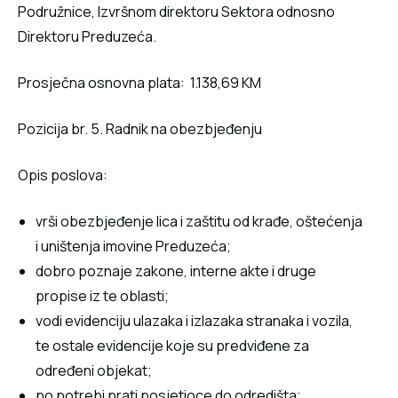
Podružnice, Izvršnom direktoru Sektora odnosno
Direktoru Preduzeća.
Prosječna osnovna plata: 1.138,69 KM
Pozicija br. 5. Radnik na obezbjeđenju
Opis poslova:
vrši obezbjeđenje lica i zaštitu od krađe, oštećenja
i uništenja imovine Preduzeća;
dobro poznaje zakone, interne akte i druge
propise iz te oblasti;
vodi evidenciju ulazaka i izlazaka stranaka i vozila,
te ostale evidencije koje su predviđene za
određeni objekat;
po potrebi prati posjetioce do odredišta;