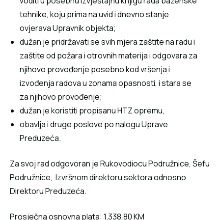
voditi u posebnu Izvještajnu knjigu rada bazenske
tehnike, koju prima na uvid i dnevno stanje
ovjerava Upravnik objekta;
dužan je pridržavati se svih mjera zaštite na radu i
zaštite od požara i otrovnih materija i odgovara za
njihovo provođenje posebno kod vršenja i
izvođenja radova u zonama opasnosti, i stara se
za njihovo provođenje;
dužan je koristiti propisanu HTZ opremu,
obavlja i druge poslove po nalogu Uprave
Preduzeća.
Za svoj rad odgovoran je Rukovodiocu Podružnice, Šefu
Podružnice, Izvršnom direktoru sektora odnosno
Direktoru Preduzeća.
Prosječna osnovna plata: 1.338,80 KM