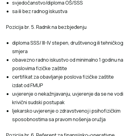
svjedočanstvo/diploma OŠ/SSS
sa ili bez radnog iskustva
Pozicija br. 5. Radnik na bezbjeđenju
diploma SSS/ III-IV stepen, društvenog ili tehničkog
smjera
obavezno radno iskustvo od minimalno 1 godinu na
poslovima fizičke zaštite
certifikat za obavljanje poslova fizičke zaštite
izdat od FMUP
uvjerenje o nekažnjavanju, uvjerenje da se ne vodi
krivični sudski postupak
ljekarsko uvjerenje o zdravstvenoj i psihofizičkim
sposobnostima sa pravom nošenja oružja
Pozicija br. 6. Referent za finansijsko-operativne