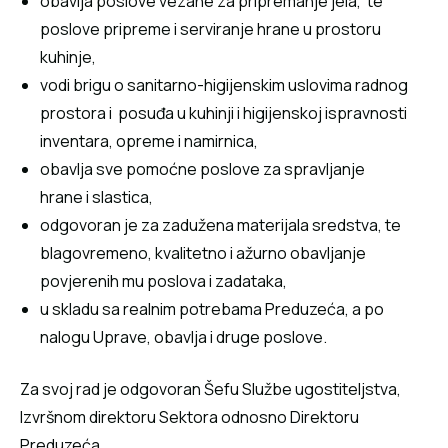
obavlja poslove vezane za pripremanje jela, te
poslove pripreme i serviranje hrane u prostoru
kuhinje,
vodi brigu o sanitarno-higijenskim uslovima radnog
prostora i posuđa u kuhinji i higijenskoj ispravnosti
inventara, opreme i namirnica,
obavlja sve pomoćne poslove za spravljanje
hrane i slastica,
odgovoran je za zadužena materijala sredstva, te
blagovremeno, kvalitetno i ažurno obavljanje
povjerenih mu poslova i zadataka,
u skladu sa realnim potrebama Preduzeća, a po
nalogu Uprave, obavlja i druge poslove.
Za svoj rad je odgovoran Šefu Službe ugostiteljstva,
Izvršnom direktoru Sektora odnosno Direktoru
Preduzeća.