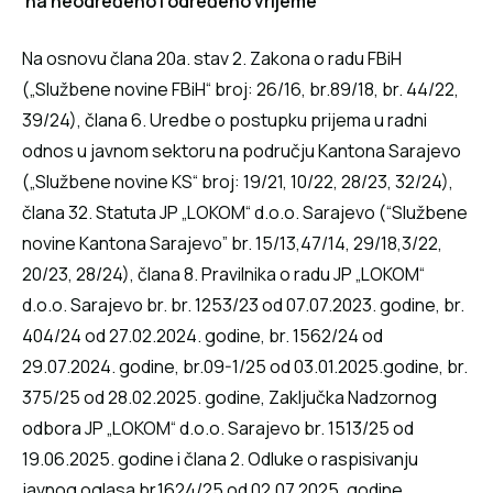
na neodređeno i određeno vrijeme
Na osnovu člana 20a. stav 2. Zakona o radu FBiH
(„Službene novine FBiH“ broj: 26/16, br.89/18, br. 44/22,
39/24), člana 6. Uredbe o postupku prijema u radni
odnos u javnom sektoru na području Kantona Sarajevo
(„Službene novine KS“ broj: 19/21, 10/22, 28/23, 32/24),
člana 32. Statuta JP „LOKOM“ d.o.o. Sarajevo (“Službene
novine Kantona Sarajevo” br. 15/13,47/14, 29/18,3/22,
20/23, 28/24), člana 8. Pravilnika o radu JP „LOKOM“
d.o.o. Sarajevo br. br. 1253/23 od 07.07.2023. godine, br.
404/24 od 27.02.2024. godine, br. 1562/24 od
29.07.2024. godine, br.09-1/25 od 03.01.2025.godine, br.
375/25 od 28.02.2025. godine, Zaključka Nadzornog
odbora JP „LOKOM“ d.o.o. Sarajevo br. 1513/25 od
19.06.2025. godine i člana 2. Odluke o raspisivanju
javnog oglasa br.1624/25 od 02.07.2025. godine,