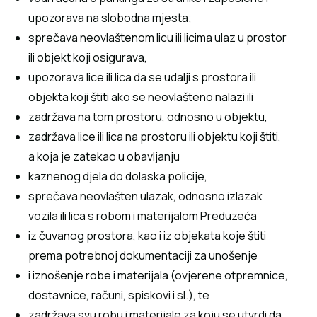
upozorava na slobodna mjesta;
sprečava neovlaštenom licu ili licima ulaz u prostor
ili objekt koji osigurava,
upozorava lice ili lica da se udalji s prostora ili
objekta koji štiti ako se neovlašteno nalazi ili
zadržava na tom prostoru, odnosno u objektu,
zadržava lice ili lica na prostoru ili objektu koji štiti,
a koja je zatekao u obavljanju
kaznenog djela do dolaska policije,
sprečava neovlašten ulazak, odnosno izlazak
vozila ili lica s robom i materijalom Preduzeća
iz čuvanog prostora, kao i iz objekata koje štiti
prema potrebnoj dokumentaciji za unošenje
i iznošenje robe i materijala (ovjerene otpremnice,
dostavnice, računi, spiskovi i sl.), te
zadržava svu robu i materijale za koju se utvrdi da