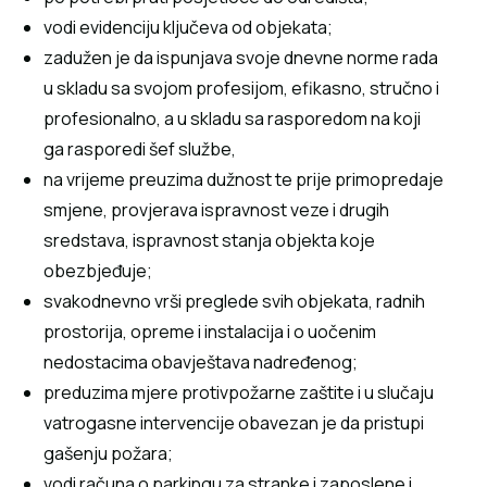
vodi evidenciju ključeva od objekata;
zadužen je da ispunjava svoje dnevne norme rada
u skladu sa svojom profesijom, efikasno, stručno i
profesionalno, a u skladu sa rasporedom na koji
ga rasporedi šef službe,
na vrijeme preuzima dužnost te prije primopredaje
smjene, provjerava ispravnost veze i drugih
sredstava, ispravnost stanja objekta koje
obezbjeđuje;
svakodnevno vrši preglede svih objekata, radnih
prostorija, opreme i instalacija i o uočenim
nedostacima obavještava nadređenog;
preduzima mjere protivpožarne zaštite i u slučaju
vatrogasne intervencije obavezan je da pristupi
gašenju požara;
vodi računa o parkingu za stranke i zaposlene i