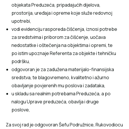
objekata Preduzeća, pripadajućih dijelova,
prostorija, uređaja i opreme koje služe redovnoj
upotrebi,
vodi evidenciju rasporeda čišćenja, iznosi potrebe
za sredstvima i priborom za čišćenje, uočava
nedostatke i oštečenja na objektima i opremi, te
po istim upoznaje Referenta za objekte i tehničku
podršku,
odgovoran je za zadužena materijalo-finansijska
sredstva, te blagovremeno, kvalitetno i ažurno
obavljanje povjerenih mu poslova i zadataka,
u skladu sa realnim potrebama Preduzeća, a po
nalogu Uprave preduzeća, obavlja i druge
poslove,
Za svoj rad je odgovoran Šefu Podružnice, Rukovodiocu