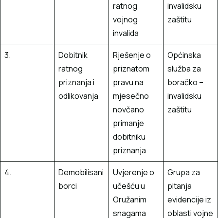
ratnog
invalidsku
vojnog
zaštitu
invalida
3.
Dobitnik
Rješenje o
Općinska
ratnog
priznatom
služba za
priznanja i
pravu na
boračko –
odlikovanja
mjesečno
invalidsku
novčano
zaštitu
primanje
dobitniku
priznanja
4.
Demobilisani
Uvjerenje o
Grupa za
borci
učešću u
pitanja
Oružanim
evidencije iz
snagama
oblasti vojne