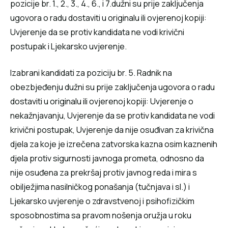
pozicije br. 1., 2., 3., 4., 6., i 7.dužni su prije zaključenja
ugovora o radu dostaviti u originalu ili ovjerenoj kopiji:
Uvjerenje da se protiv kandidata ne vodi krivični
postupak i Ljekarsko uvjerenje.
Izabrani kandidati za poziciju br. 5. Radnik na
obezbjeđenju dužni su prije zaključenja ugovora o radu
dostaviti u originalu ili ovjerenoj kopiji: Uvjerenje o
nekažnjavanju, Uvjerenje da se protiv kandidata ne vodi
krivični postupak, Uvjerenje da nije osuđivan za krivična
djela za koje je izrečena zatvorska kazna osim kaznenih
djela protiv sigurnosti javnoga prometa, odnosno da
nije osuđena za prekršaj protiv javnog reda i mira s
obilježjima nasilničkog ponašanja (tučnjava i sl.) i
Ljekarsko uvjerenje o zdravstvenoj i psihofizičkim
sposobnostima sa pravom nošenja oružja u roku