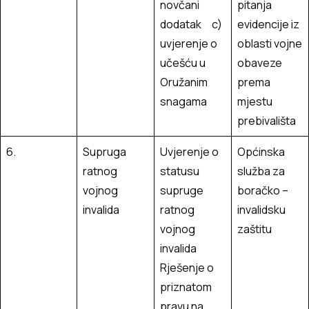
novčani
pitanja
dodatak c)
evidencije iz
uvjerenje o
oblasti vojne
učešću u
obaveze
Oružanim
prema
snagama
mjestu
prebivališta
6.
Supruga
Uvjerenje o
Općinska
ratnog
statusu
služba za
vojnog
supruge
boračko –
invalida
ratnog
invalidsku
vojnog
zaštitu
invalida
Rješenje o
priznatom
pravu na