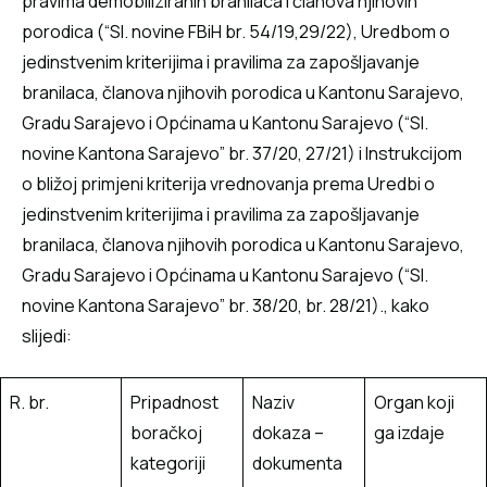
pravima demobiliziranih branilaca i članova njihovih
porodica (“Sl. novine FBiH br. 54/19,29/22), Uredbom o
jedinstvenim kriterijima i pravilima za zapošljavanje
branilaca, članova njihovih porodica u Kantonu Sarajevo,
Gradu Sarajevo i Općinama u Kantonu Sarajevo (“Sl.
novine Kantona Sarajevo” br. 37/20, 27/21) i Instrukcijom
o bližoj primjeni kriterija vrednovanja prema Uredbi o
jedinstvenim kriterijima i pravilima za zapošljavanje
branilaca, članova njihovih porodica u Kantonu Sarajevo,
Gradu Sarajevo i Općinama u Kantonu Sarajevo (“Sl.
novine Kantona Sarajevo” br. 38/20, br. 28/21)., kako
slijedi:
R. br.
Pripadnost
Naziv
Organ koji
boračkoj
dokaza –
ga izdaje
kategoriji
dokumenta