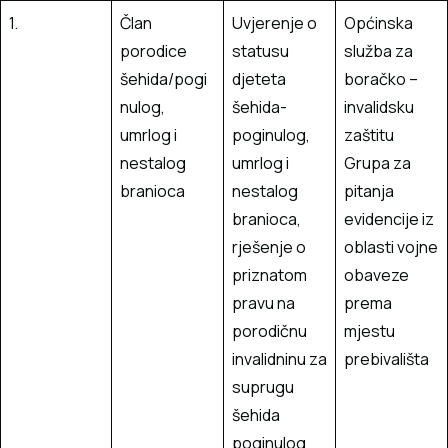
1.
Član
Uvjerenje o
Općinska
porodice
statusu
služba za
šehida/pogi
djeteta
boračko –
nulog,
šehida-
invalidsku
umrlog i
poginulog,
zaštitu
nestalog
umrlog i
Grupa za
branioca
nestalog
pitanja
branioca,
evidencije iz
rješenje o
oblasti vojne
priznatom
obaveze
pravu na
prema
porodičnu
mjestu
invalidninu za
prebivališta
suprugu
šehida
poginulog