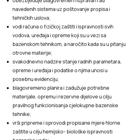
obezbjeđuje blagovremen i ispravan rad
navedenih sistema uz poštovanje propisa i
tehničkih uslova;
vodi računa o fizičkoj zaštiti i ispravnosti svih
vodova, uređaja i opreme koji su u vezi sa
bazenskom tehnikom, a naročito kada su u pitanju
otrovne materije;
svakodnevno nadzire stanje radnih parametara,
opreme i uređaja i podatke o njima unosi u
posebnu evidenciju;
blagovremeno planira i zadužuje potrebne
materijale, opremu i rezervne dijelove u cilju
pravilnog funkcionisanja cjelokupne bazenske
tehnike;
vrši pripreme i sprovodi propisane mjere hlorne
zaštite u cilju hemijsko- biološke ispravnosti