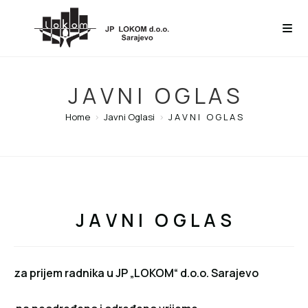
J A V N I O G L A S
Home
>
Javni Oglasi
>
J A V N I O G L A S
J A V N I O G L A S
za prijem radnika u JP „LOKOM“ d.o.o. Sarajevo