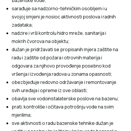
bazenske vode;
sarađuje sa nadzorno-tehničkim osobljem i u
svojoj smjeni je nosioc aktivnosti poslova i radnih
zadataka;
nadzire i vrši kontrolu hidro mreže, sanitarija i
mokrih čvorova na objektu;
dužan je pridržavati se propisanih mjera zaštite na
radu i zaštite od požara i otrovnih materija i
odgovara za njihovo provođenje posebno kod
vršenja i izvođenja radova u zonama opasnosti;
obezbjeđuje redovno održavanje i remontovanje
svih uređaja i opreme iz ove oblasti;
obavlja sve vodoinstalaterske poslove na bazenu;
prati, kontroliše i očitava potrošnju vode na svim
mjerilima;
sve aktivnosti o radu bazenske tehnike dužan je