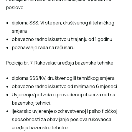
poslove
diploma SSS, VI stepen, društvenog ili tehničkog
smjera
obavezno radno iskustvo u trajanju od 1 godinu
poznavanje rada na računaru
Pozicija br. 7. Rukovalac uređaja bazenske tehnike
diploma SSS/KV, društvenog ili tehničkog smjera
obavezno radno iskustvo od minimalno 6 mjeseci
Uvjerenje/potvrda o provedenoj obuci za rad na
bazenskoj tehnici,
ljekarsko uvjerenje o zdravstvenoj i psiho fizičkoj
sposobnosti za obavljanje poslova rukovaoca
uređaja bazenske tehnike