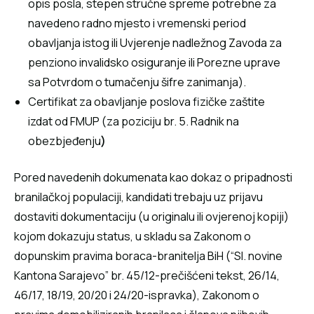
opis posla, stepen stručne spreme potrebne za
navedeno radno mjesto i vremenski period
obavljanja istog ili Uvjerenje nadležnog Zavoda za
penziono invalidsko osiguranje ili Porezne uprave
sa Potvrdom o tumačenju šifre zanimanja).
Certifikat za obavljanje poslova fizičke zaštite
izdat od FMUP (za poziciju br. 5. Radnik na
obezbjeđenju
)
Pored navedenih dokumenata kao dokaz o pripadnosti
branilačkoj populaciji, kandidati trebaju uz prijavu
dostaviti dokumentaciju (u originalu ili ovjerenoj kopiji)
kojom dokazuju status, u skladu sa Zakonom o
dopunskim pravima boraca-branitelja BiH (“Sl. novine
Kantona Sarajevo” br. 45/12-prečišćeni tekst, 26/14,
46/17, 18/19, 20/20 i 24/20-ispravka), Zakonom o