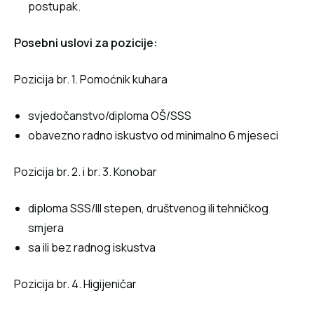
postupak.
Posebni uslovi za pozicije:
Pozicija br. 1. Pomoćnik kuhara
svjedočanstvo/diploma OŠ/SSS
obavezno radno iskustvo od minimalno 6 mjeseci
Pozicija br. 2. i br. 3. Konobar
diploma SSS/III stepen, društvenog ili tehničkog
smjera
sa ili bez radnog iskustva
Pozicija br. 4. Higijeničar