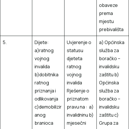
obaveze
prema
mjestu
prebivališta
5.
Dijete:
Uvjerenje o
a) Općinska
a)ratnog
statusu
služba za
vojnog
djeteta
boračko –
invalida
ratnog
invalidsku
b)dobitnika
vojnog
zaštitu b)
ratnog
invalida
Općinska
priznanja i
Rješenje o
služba za
odlikovanja
priznatom
boračko –
c)demobilizir
pravu na : a)
invalidsku
anog
invalidninu b)
zaštitu c)
branioca
mjesečni
Grupa za