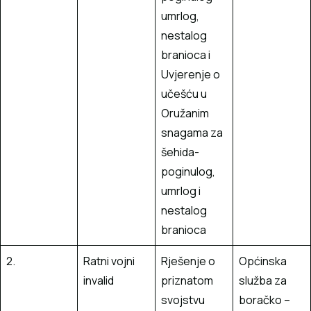
umrlog,
nestalog
branioca i
Uvjerenje o
učešću u
Oružanim
snagama za
šehida-
poginulog,
umrlog i
nestalog
branioca
2.
Ratni vojni
Rješenje o
Općinska
invalid
priznatom
služba za
svojstvu
boračko –