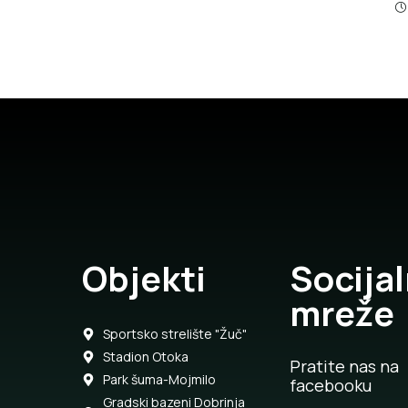
6
Objekti
Socija
mreže
Sportsko strelište "Žuč"
Stadion Otoka
Pratite nas na
Park šuma-Mojmilo
facebooku
Gradski bazeni Dobrinja