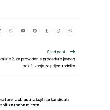
Sljed post
omisije 2. za provođenje procedure javnog
oglašavanja za prijem radnika
terature iz oblasti iz kojih će kandidati
ispit za radna mjesta