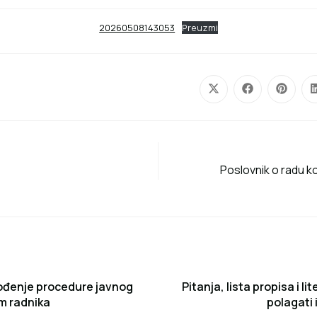
20260508143053
Preuzmi
Poslovnik o radu k
vođenje procedure javnog
Pitanja, lista propisa i li
m radnika
polagati 