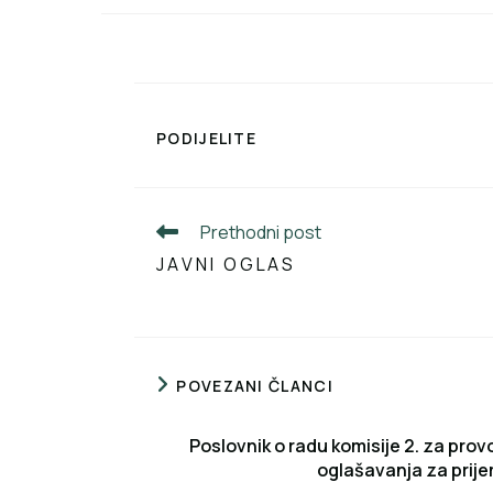
PODIJELITE
Prethodni post
J A V N I O G L A S
POVEZANI ČLANCI
Poslovnik o radu komisije 2. za pro
oglašavanja za prije