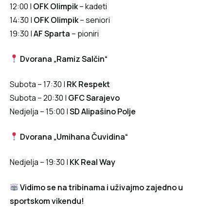
12:00 |
OFK Olimpik
– kadeti
14:30 |
OFK Olimpik
– seniori
19:30 |
AF Sparta
– pioniri
Dvorana „Ramiz Salčin“
Subota – 17:30 |
RK Respekt
Subota – 20:30 |
GFC Sarajevo
Nedjelja – 15:00 |
SD Alipašino Polje
Dvorana „Umihana Čuvidina“
Nedjelja – 19:30 |
KK Real Way
Vidimo se na tribinama i uživajmo zajedno u
sportskom vikendu!