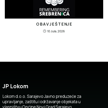
O B A V J E Š T E NJ E
10 Jula, 2026
JP Lokom
Lokom d.o.o. Sarajevo Javno preduzeće za
upravljanje, zaštitu i održavanje objekata u
vlasništvu Općine Novi Grad Sarajevo