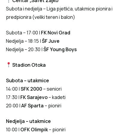
Centar „Safet Zajko“
Subota i nedjelja – Liga pjetlića, utakmice pionira i
predpionira (veliki teren i balon)
Subota – 17:00 |
FK Novi Grad
Nedjelja – 18:15 |
ŠF Juve
Nedjelja – 20:30 |
ŠF Young Boys
Stadion Otoka
Subota – utakmice
14:00 |
SFK 2000
– seniori
17:30 |
FK Sarajevo
– kadeti
20:00 |
AF Sparta
– pioniri
Nedjelja – utakmice
10:00 |
OFK Olimpik
– pioniri