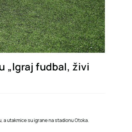
u „Igraj fudbal, živi
jevu, a utakmice su igrane na stadionu Otoka.