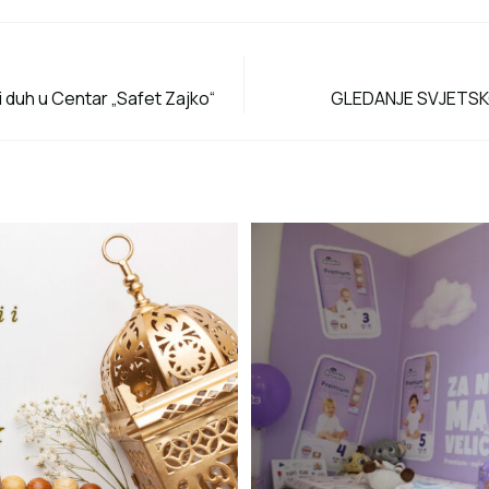
i duh u Centar „Safet Zajko“
GLEDANJE SVJETSK