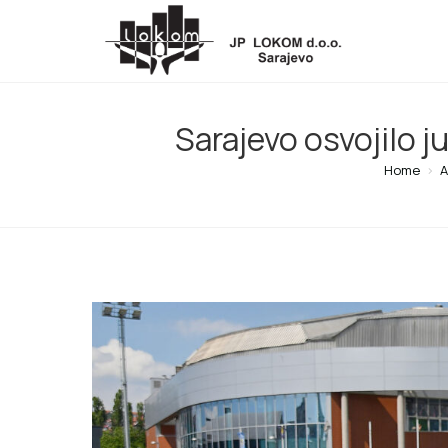
Sarajevo osvojilo jub
Home
>
A