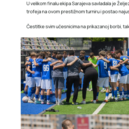
U velikom finalu ekipa Sarajeva savladala je Želj
trofeja na ovom prestižnom turniru i postao najusp
Čestitke svim učesnicima na prikazanoj borbi, tale