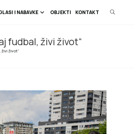
GLASI I NABAVKE
OBJEKTI
KONTAKT
aj fudbal, živi život“
 živi život“