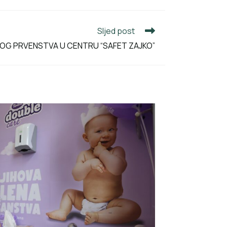
Sljed post
OG PRVENSTVA U CENTRU “SAFET ZAJKO”