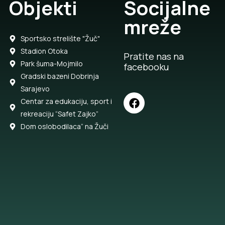
Objekti
Socijalne
mreže
Sportsko strelište "Žuč"
Stadion Otoka
Pratite nas na
Park šuma-Mojmilo
facebooku
Gradski bazeni Dobrinja
Sarajevo
Centar za edukaciju, sport i
rekreaciju “Safet Zajko”
Dom oslobodilaca“ na Žuči