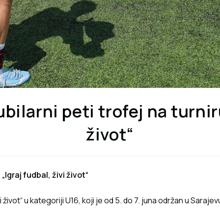
bilarni peti trofej na turnir
život“
„Igraj fudbal, živi život“
i život“ u kategoriji U16, koji je od 5. do 7. juna održan u Sara