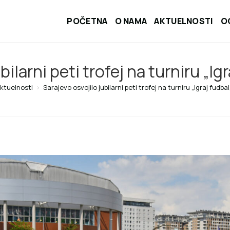
POČETNA
O NAMA
AKTUELNOSTI
O
ilarni peti trofej na turniru „Igr
ktuelnosti
>
Sarajevo osvojilo jubilarni peti trofej na turniru „Igraj fudbal,