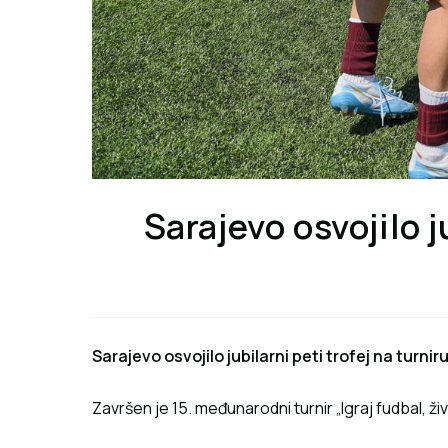
Sarajevo osvojilo ju
Sarajevo osvojilo jubilarni peti trofej na turniru 
Završen je 15. međunarodni turnir „Igraj fudbal, živ