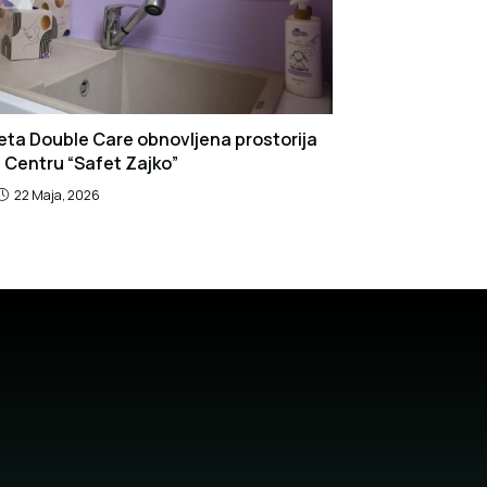
eta Double Care obnovljena prostorija
 Centru “Safet Zajko”
22 Maja, 2026