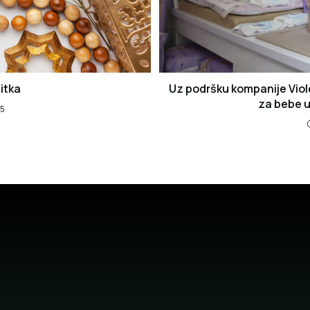
itka
Uz podršku kompanije Viol
za bebe u
25