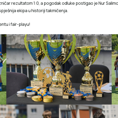
ezničar rezultatom 1:0, a pogodak odluke postigao je Nur Salim
ješnija ekipa u historiji takmičenja.
ntu i fair-playu!