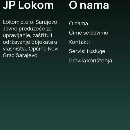
JP Lokom
O nama
Lokom d.o.o. Sarajevo
O nama
Javno preduzeće za
Čime se bavimo
upravljanje, zaštitu i
održavanje objekata u
Kontakti
vlasništvu Općine Novi
Servisi i usluge
Grad Sarajevo
Pravila korištenja