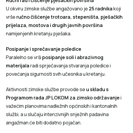
Ručni rad i čišćenje pješačkih površina
U okviru zimske službe angažovano je
25 radnika
koji
vrše
ručno čišćenje trotoara, stepeništa, pješačkih
prijelaza, mostova i drugih javnih površina
namijenjenih kretanju pješaka.
Posipanje i sprečavanje poledice
Paralelno se vrši
posipanje soli i abrazivnog
materijala
radi sprječavanja stvaranja poledice i
povećanja sigurnosti svih učesnika u kretanju.
Aktivnosti zimske službe provode se
u skladu s
Programom rada JP LOKOM za zimsko održavanje
i
važećim planovima nadležnih općinskih i kantonalnih
službi, a u slučaju intenzivnijih snježnih padavina
angažman će biti dodatno pojačan.