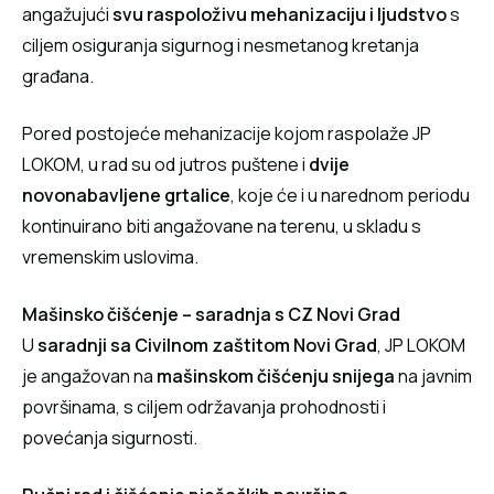
angažujući
svu raspoloživu mehanizaciju i ljudstvo
s
ciljem osiguranja sigurnog i nesmetanog kretanja
građana.
Pored postojeće mehanizacije kojom raspolaže JP
LOKOM, u rad su od jutros puštene i
dvije
novonabavljene grtalice
, koje će i u narednom periodu
kontinuirano biti angažovane na terenu, u skladu s
vremenskim uslovima.
Mašinsko čišćenje – saradnja s CZ Novi Grad
U
saradnji sa Civilnom zaštitom Novi Grad
, JP LOKOM
je angažovan na
mašinskom čišćenju snijega
na javnim
površinama, s ciljem održavanja prohodnosti i
povećanja sigurnosti.