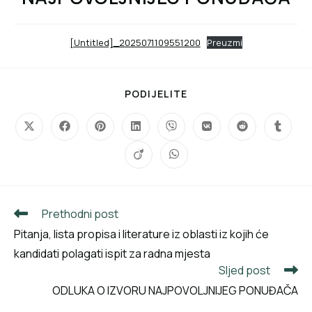
[Untitled]_2025071109551200
Preuzmi
PODIJELITE
Prethodni post
Pitanja, lista propisa i literature iz oblasti iz kojih će
kandidati polagati ispit za radna mjesta
Sljed post
ODLUKA O IZVORU NAJPOVOLJNIJEG PONUĐAČA