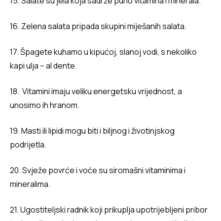
15. Salate su jela koja sadrže puno vitamina i minerala.
16. Zelena salata pripada skupini miješanih salata.
17. Špagete kuhamo u kipućoj, slanoj vodi, s nekoliko
kapi ulja – al dente.
18. Vitamini imaju veliku energetsku vrijednost, a
unosimo ih hranom.
19. Masti ili lipidi mogu biti i biljnog i životinjskog
podrijetla.
20. Svježe povrće i voće su siromašni vitaminima i
mineralima.
21. Ugostiteljski radnik koji prikuplja upotrijebljeni pribor