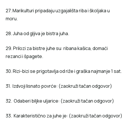
27. Marikulturi pripadaju uzgajališta riba i školjaka u
moru.
28. Juha od gljiva je bistra juha.
29. Prilozi za bistre juhe su: ribana kašica, domaći
rezanci i špagete.
30. Rizi-bizi se prigotavlja od riže i graška najmanje 1 sat.
31. Izdvoji lisnato povrće: (zaokruži tačan odgovor)
32. Odaberi biljke uljarice: (zaokruži tačan odgovor)
33. Karakteristično za juhe je: (zaokruži tačan odgovor)