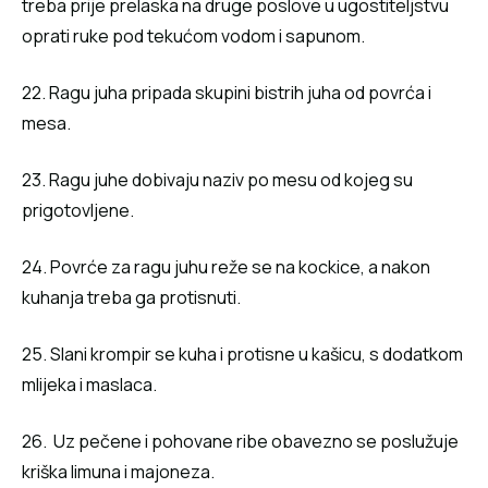
treba prije prelaska na druge poslove u ugostiteljstvu
oprati ruke pod tekućom vodom i sapunom.
22. Ragu juha pripada skupini bistrih juha od povrća i
mesa.
23. Ragu juhe dobivaju naziv po mesu od kojeg su
prigotovljene.
24. Povrće za ragu juhu reže se na kockice, a nakon
kuhanja treba ga protisnuti.
25. Slani krompir se kuha i protisne u kašicu, s dodatkom
mlijeka i maslaca.
26. Uz pečene i pohovane ribe obavezno se poslužuje
kriška limuna i majoneza.