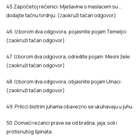
45.Započetoj rečenici: Mješavine s maslacem su …
dodajte tačnu tvrdnju: (zaokruži tačan odgovor)
46. Izborom dva odgovora, pojasnite pojam Temeljci:
(zaokruži tačan odgovor)
47. Izborom dva odgovora, odredite pojam: Mesni žele:
(zaokruži tačan odgovor)
48. Izborom dva odgovora, objasnite pojam Umaci:
(zaokruži tačan odgovor)
49. Prilozi bistrim juhama obavezno se ukuhavaju u juhu.
50. Domaći rezanci prave se od brašna, jaja, soli i
protisnutog špinata.