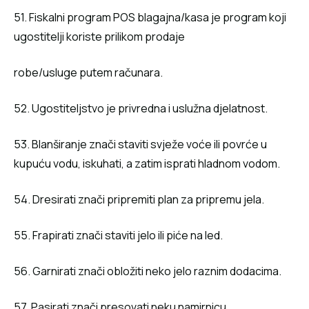
51. Fiskalni program POS blagajna/kasa je program koji
ugostitelji koriste prilikom prodaje
robe/usluge putem računara.
52. Ugostiteljstvo je privredna i uslužna djelatnost.
53. Blanširanje znači staviti svježe voće ili povrće u
kupuću vodu, iskuhati, a zatim isprati hladnom vodom.
54. Dresirati znači pripremiti plan za pripremu jela.
55. Frapirati znači staviti jelo ili piće na led.
56. Garnirati znači obložiti neko jelo raznim dodacima.
57. Pasirati znači presovati neku namirnicu.