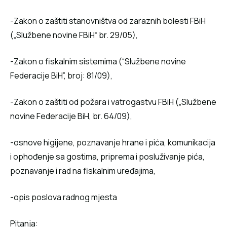
-Zakon o zaštiti stanovništva od zaraznih bolesti FBiH
(„Službene novine FBiH“ br. 29/05),
-Zakon o fiskalnim sistemima (“Službene novine
Federacije BiH”, broj: 81/09),
-Zakon o zaštiti od požara i vatrogastvu FBiH („Službene
novine Federacije BiH, br. 64/09),
-osnove higijene, poznavanje hrane i pića, komunikacija
i ophođenje sa gostima, priprema i posluživanje pića,
poznavanje i rad na fiskalnim uređajima,
-opis poslova radnog mjesta
Pitanja: