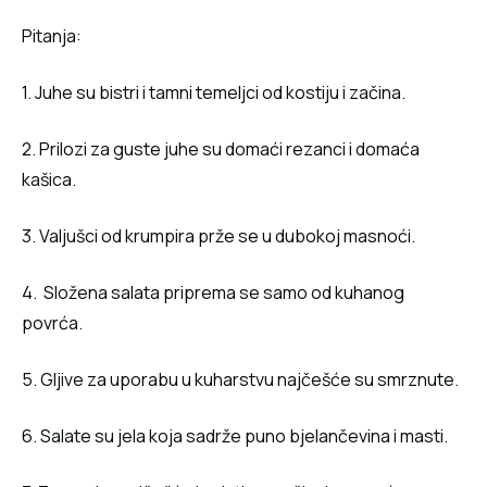
Pitanja:
1. Juhe su bistri i tamni temeljci od kostiju i začina.
2. Prilozi za guste juhe su domaći rezanci i domaća
kašica.
3. Valjušci od krumpira prže se u dubokoj masnoći.
4. Složena salata priprema se samo od kuhanog
povrća.
5. Gljive za uporabu u kuharstvu najčešće su smrznute.
6. Salate su jela koja sadrže puno bjelančevina i masti.