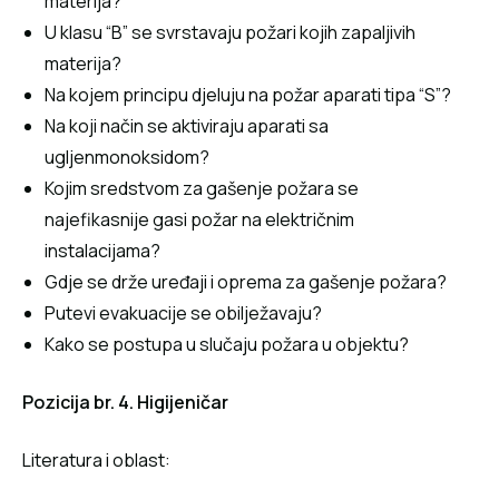
materija?
U klasu “B” se svrstavaju požari kojih zapaljivih
materija?
Na kojem principu djeluju na požar aparati tipa “S”?
Na koji način se aktiviraju aparati sa
ugljenmonoksidom?
Kojim sredstvom za gašenje požara se
najefikasnije gasi požar na električnim
instalacijama?
Gdje se drže uređaji i oprema za gašenje požara?
Putevi evakuacije se obilježavaju?
Kako se postupa u slučaju požara u objektu?
Pozicija br. 4.
Higijeničar
Literatura i oblast: