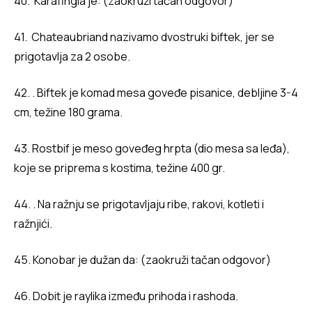
40. Karafingla je: (zaokruži tačan odgovor)
41. Chateaubriand nazivamo dvostruki biftek, jer se
prigotavlja za 2 osobe.
42. . Biftek je komad mesa goveđe pisanice, debljine 3-4
cm, težine 180 grama.
43. Rostbif je meso goveđeg hrpta (dio mesa sa leđa),
koje se priprema s kostima, težine 400 gr.
44. . Na ražnju se prigotavljaju ribe, rakovi, kotleti i
ražnjići.
45. Konobar je dužan da: (zaokruži tačan odgovor)
46. Dobit je raylika između prihoda i rashoda.