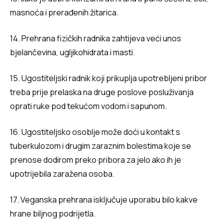
masnoća i prerađenih žitarica.
14. Prehrana fizičkih radnika zahtijeva veći unos
bjelančevina, ugljikohidrata i masti.
15. Ugostiteljski radnik koji prikuplja upotrebljeni pribor
treba prije prelaska na druge poslove posluživanja
oprati ruke pod tekućom vodom i sapunom.
16. Ugostiteljsko osoblje može doći u kontakt s
tuberkulozom i drugim zaraznim bolestima koje se
prenose dodirom preko pribora za jelo ako ih je
upotrijebila zaražena osoba.
17. Veganska prehrana isključuje uporabu bilo kakve
hrane biljnog podrijetla.