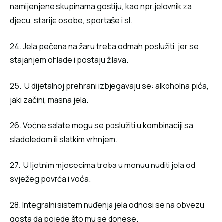
namijenjene skupinama gostiju, kao npr.jelovnik za
djecu, starije osobe, sportaše i sl.
24. Jela pečena na žaru treba odmah poslužiti, jer se
stajanjem ohlade i postaju žilava.
25. U dijetalnoj prehrani izbjegavaju se: alkoholna pića,
jaki začini, masna jela.
26. Voćne salate mogu se poslužiti u kombinaciji sa
sladoledom ili slatkim vrhnjem.
27. U ljetnim mjesecima treba u menuu nuditi jela od
svježeg povrća i voća.
28. Integralni sistem nuđenja jela odnosi se na obvezu
gosta da pojede što mu se donese.