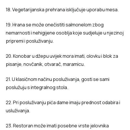
18. Vegetarijanska prehrana isključuje uporabu mesa.
19. Hrana se može onečistiti salmonelom zbog
nemarnosti i nehigijene osoblja koje sudjeluje u njezinoj
pripremi i posluživanju.
20. Konobar u džepu uvijek mora imati, olovku i blok za
pisanje, novčanik, otvarač, maramicu.
21. U klasičnom načinu posluživanja, gosti se sami
poslužuju s integralnog stola.
22. Pri posluživanju pića dame imaju prednost odabira i
usluživanja.
23. Restoran može imati posebne vrste jelovnika