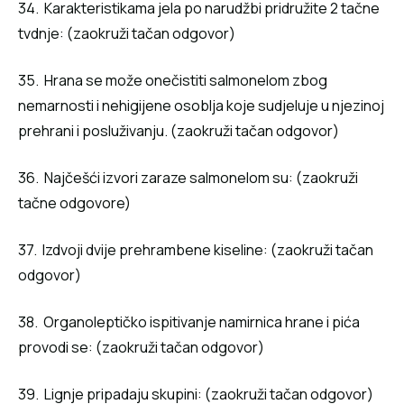
34. Karakteristikama jela po narudžbi pridružite 2 tačne
tvdnje: (zaokruži tačan odgovor)
35. Hrana se može onečistiti salmonelom zbog
nemarnosti i nehigijene osoblja koje sudjeluje u njezinoj
prehrani i posluživanju. (zaokruži tačan odgovor)
36. Najčešći izvori zaraze salmonelom su: (zaokruži
tačne odgovore)
37. Izdvoji dvije prehrambene kiseline: (zaokruži tačan
odgovor)
38. Organoleptičko ispitivanje namirnica hrane i pića
provodi se: (zaokruži tačan odgovor)
39. Lignje pripadaju skupini: (zaokruži tačan odgovor)