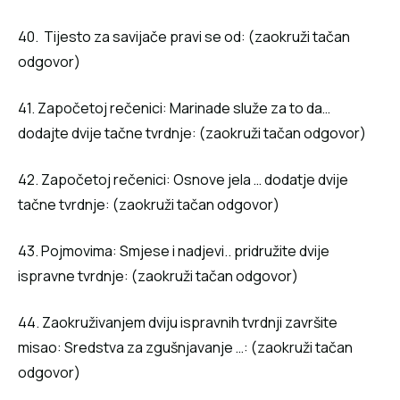
40. Tijesto za savijače pravi se od: (zaokruži tačan
odgovor)
41. Započetoj rečenici: Marinade služe za to da…
dodajte dvije tačne tvrdnje: (zaokruži tačan odgovor)
42. Započetoj rečenici: Osnove jela … dodatje dvije
tačne tvrdnje: (zaokruži tačan odgovor)
43. Pojmovima: Smjese i nadjevi.. pridružite dvije
ispravne tvrdnje: (zaokruži tačan odgovor)
44. Zaokruživanjem dviju ispravnih tvrdnji završite
misao: Sredstva za zgušnjavanje …: (zaokruži tačan
odgovor)