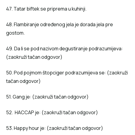
47. Tatar biftek se priprema u kuhinji.
48. Flambiranje određenog jela je dorada jela pre
gostom.
49. Da li se pod nazivom degustiranje podrazumijeva:
(zaokruži tačan odgovor)
50. Pod pojmom štopciger podrazumijeva se: (zaokruži
tačan odgovor)
51. Gang je: (zaokruži tačan odgovor)
52. HACCAP je: (zaokruži tačan odgovor)
53. Happy hour je: (zaokruži tačan odgovor)