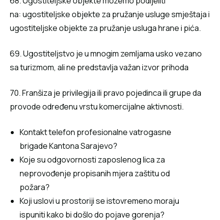
68. Ugostiteljske objekte možemo podijeliti
na: ugostiteljske objekte za pružanje usluge smještaja i
ugostiteljske objekte za pružanje usluga hrane i pića.
69. Ugostiteljstvo je u mnogim zemljama usko vezano
sa turizmom, ali ne predstavlja važan izvor prihoda
70. Franšiza je privilegija ili pravo pojedinca ili grupe da
provode određenu vrstu komercijalne aktivnosti.
Kontakt telefon profesionalne vatrogasne
brigade Kantona Sarajevo?
Koje su odgovornosti zaposlenog lica za
neprovođenje propisanih mjera zaštitu od
požara?
Koji uslovi u prostoriji se istovremeno moraju
ispuniti kako bi došlo do pojave gorenja?