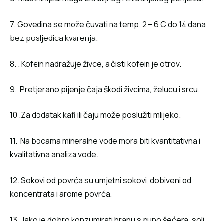
7. Govedina se može čuvati na temp. 2 – 6 C do 14 dana
bez posljedica kvarenja.
8. . Kofein nadražuje živce, a čisti kofein je otrov.
9. Pretjerano pijenje čaja škodi živcima, želucu i srcu.
10 .Za dodatak kafi ili čaju može poslužiti mlijeko.
11. Na bocama mineralne vode mora biti kvantitativna i
kvalitativna analiza vode.
12. Sokovi od povrća su umjetni sokovi, dobiveni od
koncentrata i arome povrća.
13. Jako je dobro konzumirati hranu s puno šećera, soli,