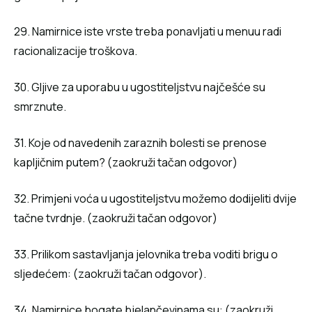
29. Namirnice iste vrste treba ponavljati u menuu radi
racionalizacije troškova.
30. Gljive za uporabu u ugostiteljstvu najčešće su
smrznute.
31. Koje od navedenih zaraznih bolesti se prenose
kapljičnim putem? (zaokruži tačan odgovor)
32. Primjeni voća u ugostiteljstvu možemo dodijeliti dvije
tačne tvrdnje. (zaokruži tačan odgovor)
33. Prilikom sastavljanja jelovnika treba voditi brigu o
sljedećem: (zaokruži tačan odgovor).
34. Namirnice bogate bjelančevinama su: (zaokruži