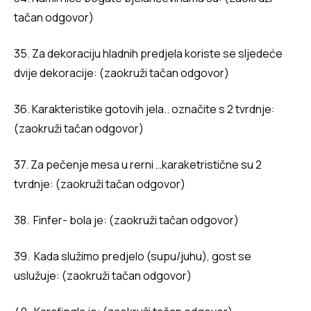
tačan odgovor)
35. Za dekoraciju hladnih predjela koriste se sljedeće
dvije dekoracije: (zaokruži tačan odgovor)
36. Karakteristike gotovih jela.. označite s 2 tvrdnje:
(zaokruži tačan odgovor)
37. Za pečenje mesa u rerni …karaketristične su 2
tvrdnje: (zaokruži tačan odgovor)
38. Finfer- bola je: (zaokruži tačan odgovor)
39. Kada služimo predjelo (supu/juhu), gost se
uslužuje: (zaokruži tačan odgovor)