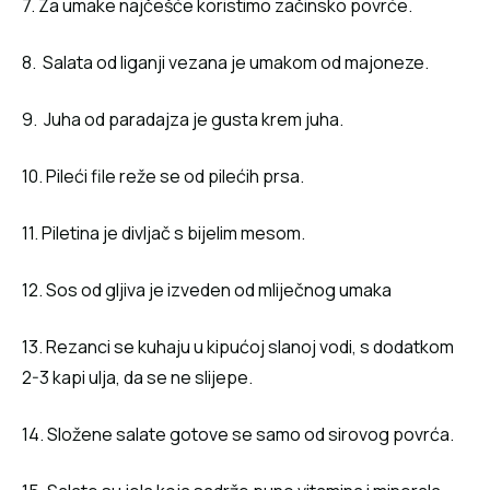
7. Za umake najčešće koristimo začinsko povrće.
8. Salata od liganji vezana je umakom od majoneze.
9. Juha od paradajza je gusta krem juha.
10. Pileći file reže se od pilećih prsa.
11. Piletina je divljač s bijelim mesom.
12. Sos od gljiva je izveden od mliječnog umaka
13. Rezanci se kuhaju u kipućoj slanoj vodi, s dodatkom
2-3 kapi ulja, da se ne slijepe.
14. Složene salate gotove se samo od sirovog povrća.