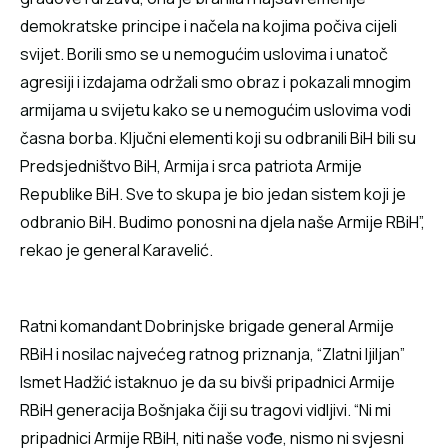
demokratske principe i načela na kojima počiva cijeli
svijet. Borili smo se u nemogućim uslovima i unatoč
agresiji i izdajama održali smo obraz i pokazali mnogim
armijama u svijetu kako se u nemogućim uslovima vodi
časna borba. Ključni elementi koji su odbranili BiH bili su
Predsjedništvo BiH, Armija i srca patriota Armije
Republike BiH. Sve to skupa je bio jedan sistem koji je
odbranio BiH. Budimo ponosni na djela naše Armije RBiH”,
rekao je general Karavelić.
Ratni komandant Dobrinjske brigade general Armije
RBiH i nosilac najvećeg ratnog priznanja, “Zlatni ljiljan”
Ismet Hadžić istaknuo je da su bivši pripadnici Armije
RBiH generacija Bošnjaka čiji su tragovi vidljivi. “Ni mi
pripadnici Armije RBiH, niti naše vođe, nismo ni svjesni