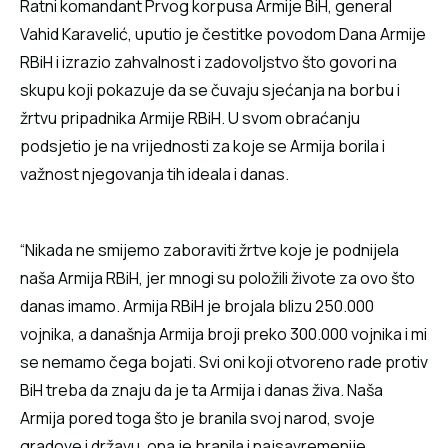
Ratni komandant Prvog korpusa Armije BiH, general
Vahid Karavelić, uputio je čestitke povodom Dana Armije
RBiH i izrazio zahvalnost i zadovoljstvo što govori na
skupu koji pokazuje da se čuvaju sjećanja na borbu i
žrtvu pripadnika Armije RBiH. U svom obraćanju
podsjetio je na vrijednosti za koje se Armija borila i
važnost njegovanja tih ideala i danas.
“Nikada ne smijemo zaboraviti žrtve koje je podnijela
naša Armija RBiH, jer mnogi su položili živote za ovo što
danas imamo. Armija RBiH je brojala blizu 250.000
vojnika, a današnja Armija broji preko 300.000 vojnika i mi
se nemamo čega bojati. Svi oni koji otvoreno rade protiv
BiH treba da znaju da je ta Armija i danas živa. Naša
Armija pored toga što je branila svoj narod, svoje
gradove i državu, ona je branila i najsavremenije