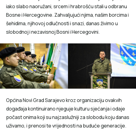
iako slabo naoružani, srcem i hrabrošću stali u odbranu
Bosne i Hercegovine. Zahvaljujući njima, našim borcima i
šehidima, njihovoj odlučnosti i snazi, danas živimo u
slobodnoj i nezavisnoj Bosni i Hercegovini.
Općina Novi Grad Sarajevo kroz organizaciju ovakvih
događaja kontinuirano njeguje kulturu sjećanja i odaje
počast onima koji su najzaslužniji za slobodu koju danas
uživamo, i prenosi te vrijednosti na buduće generacije.