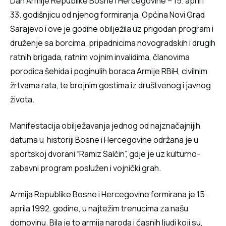
Dan Armije Republike Bosne i Hercegovine – 15. april i
33. godišnjicu od njenog formiranja, Općina Novi Grad
Sarajevo i ove je godine obilježila uz prigodan program i
druženje sa borcima, pripadnicima novogradskih i drugih
ratnih brigada, ratnim vojnim invalidima, članovima
porodica šehida i poginulih boraca Armije RBiH, civilnim
žrtvama rata, te brojnim gostima iz društvenog i javnog
života.
Manifestacija obilježavanja jednog od najznačajnijih
datuma u historiji Bosne i Hercegovine održana je u
sportskoj dvorani “Ramiz Salčin”, gdje je uz kulturno-
zabavni program poslužen i vojnički grah.
Armija Republike Bosne i Hercegovine formirana je 15.
aprila 1992. godine, u najtežim trenucima za našu
domovinu. Bila je to armija naroda i časnih ljudi koji su,