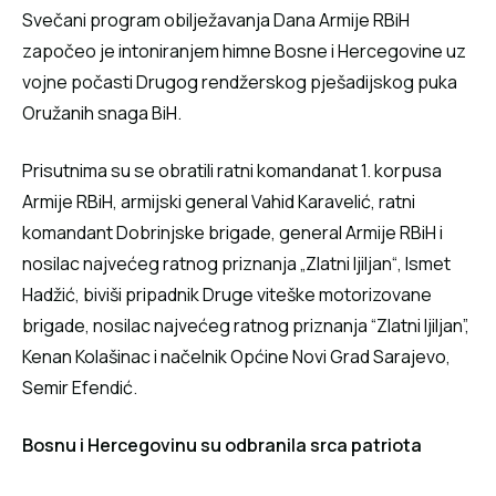
Svečani program obilježavanja Dana Armije RBiH
započeo je intoniranjem himne Bosne i Hercegovine uz
vojne počasti Drugog rendžerskog pješadijskog puka
Oružanih snaga BiH.
Prisutnima su se obratili ratni komandanat 1. korpusa
Armije RBiH, armijski general Vahid Karavelić, ratni
komandant Dobrinjske brigade, general Armije RBiH i
nosilac najvećeg ratnog priznanja „Zlatni ljiljan“, Ismet
Hadžić, biviši pripadnik Druge viteške motorizovane
brigade, nosilac najvećeg ratnog priznanja “Zlatni ljiljan”,
Kenan Kolašinac i načelnik Općine Novi Grad Sarajevo,
Semir Efendić.
Bosnu i Hercegovinu su odbranila srca patriota