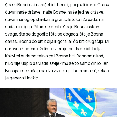
šta su Bosni dali naši šehidi, heroji, poginuli borci. Oni su
čuvari naše države i naše Bosne, naše jedine države,
čuvari našeg opstanka na granici Istoka i Zapada, na
sudaru religija. Pitam se često šta je Bosna nakon
svega, šta se dogodilo i šta se događa, šta je Bosna
danas. Bosna će biti bolja ili gora, ali će biti drugačija. Mi
narovno hoćemo, želimo i vjerujemo da će biti bolja.
Kakvi mi budemo takva će i Bosna biti. Bosnom nikad,
niko nije uspio da vlada. Uvijek mu se to samo činilo, jer
Bošnjaci se rađaju sa dva života i jednom smrću“, rekao
je general Hadžić.