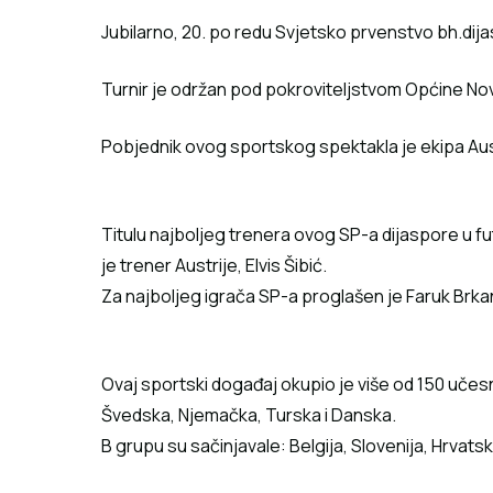
Jubilarno, 20. po redu Svjetsko prvenstvo bh.dijas
Turnir je održan pod pokroviteljstvom Općine Nov
Pobjednik ovog sportskog spektakla je ekipa Aust
Titulu najboljeg trenera ovog SP-a dijaspore u f
je trener Austrije, Elvis Šibić.
Za najboljeg igrača SP-a proglašen je Faruk Brkani
Ovaj sportski događaj okupio je više od 150 učesnika
Švedska, Njemačka, Turska i Danska.
B grupu su sačinjavale: Belgija, Slovenija, Hrvatsk