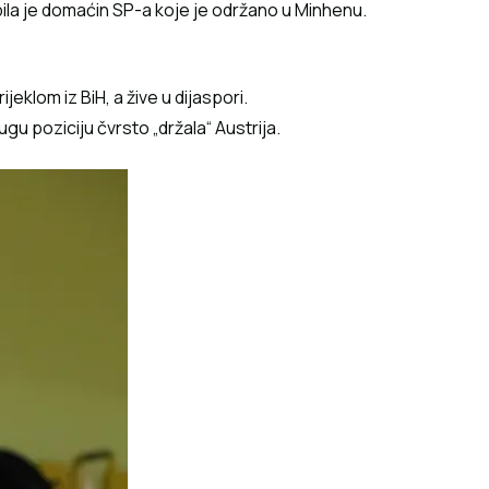
bila je domaćin SP-a koje je održano u Minhenu.
eklom iz BiH, a žive u dijaspori.
 poziciju čvrsto „držala“ Austrija.