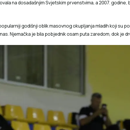
vovala na dosadašnjim Svjetskim prvenstvima, a 2007. godine, 
pularniji godišnji oblik masovnog okupljanja mladih koji su porij
s. Njemačka je bila pobjednik osam puta zaredom, dok je drugu