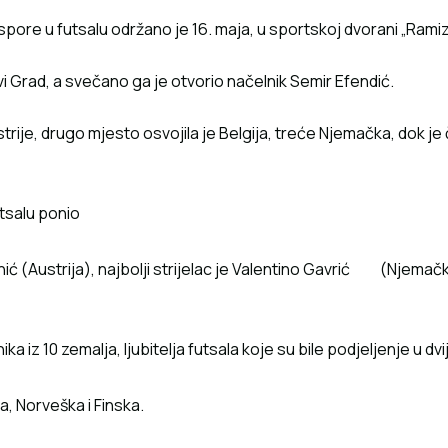
pore u futsalu održano je 16. maja, u sportskoj dvorani „Ramiz 
i Grad, a svečano ga je otvorio načelnik Semir Efendić.
rije, drugo mjesto osvojila je Belgija, treće Njemačka, dok je
utsalu ponio
ć (Austrija), najbolji strijelac je Valentino Gavrić (Njemačka)
 iz 10 zemalja, ljubitelja futsala koje su bile podjeljenje u dvije
a, Norveška i Finska.